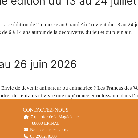
 édition du 13 au 24 juille
La 2ᵉ édition de “Jeunesse au Grand Air” revient du 13 au 24
 de 6 à 14 ans autour de la découverte, du jeu et du plein air.
au 26 juin 2026
Envie de devenir animateur ou animatrice ? Les Francas des 
adrer des enfants et vivre une expérience enrichissante dans l’
CONTACTEZ-NOUS
7 quartier de la Magdeleine
88000 EPINAL
Nous contacter par mail
03.29.82.48.08