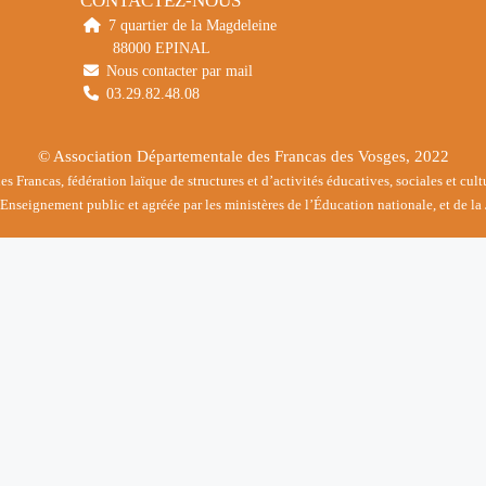
CONTACTEZ-NOUS
7 quartier de la Magdeleine
88000 EPINAL
Nous contacter par mail
03.29.82.48.08
© Association Départementale des Francas des Vosges, 2022
 Francas, fédération laïque de structures et d’activités éducatives, sociales et cul
nseignement public et agréée par les ministères de l’Éducation nationale, et de la 