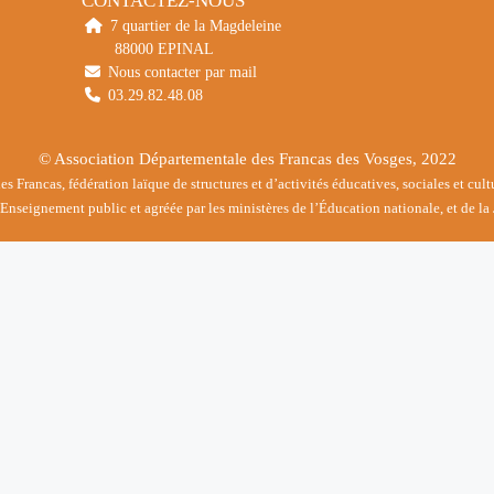
CONTACTEZ-NOUS
7 quartier de la Magdeleine
88000 EPINAL
Nous contacter par mail
03.29.82.48.08
© Association Départementale des Francas des Vosges, 2022
 Francas, fédération laïque de structures et d’activités éducatives, sociales et cul
nseignement public et agréée par les ministères de l’Éducation nationale, et de la 